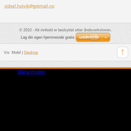
sidsel.h
oivik@ge
tmail.no
© 2010 - Alt innhold er beskyttet etter åndsverksloven.
Lag din egen hjemmeside gratis
Vis:
Mobil
|
Desktop
Design:
Maria Vinden
via Webnode