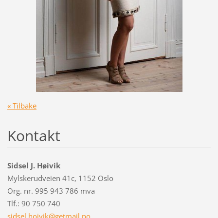
« Tilbake
Kontakt
Sidsel J. Høivik
Mylskerudveien 41c, 1152 Oslo
Org. nr. 995 943 786 mva
Tlf.: 90 750 740
sidsel.h
oivik@ge
tmail.no