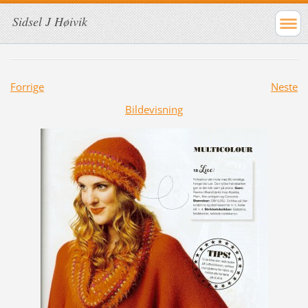
Sidsel J Høivik
Forrige
Neste
Bildevisning