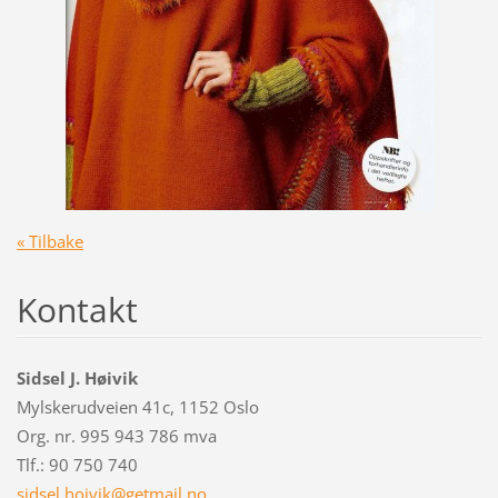
« Tilbake
Kontakt
Sidsel J. Høivik
Mylskerudveien 41c, 1152 Oslo
Org. nr. 995 943 786 mva
Tlf.: 90 750 740
sidsel.h
oivik@ge
tmail.no