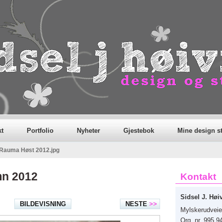
Søk på s
kt
Portfolio
Nyheter
Gjestebok
Mine design st
Rauma Høst 2012.jpg
n 2012
Kontakt
Sidsel J. Høi
BILDEVISNING
NESTE
>>
Mylskerudveie
Org. nr. 995 