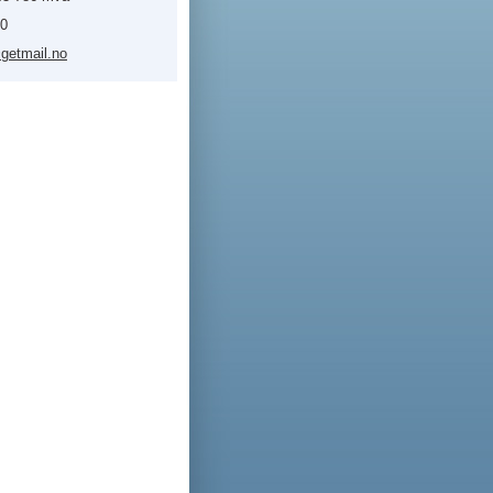
40
@ge
tmail.no