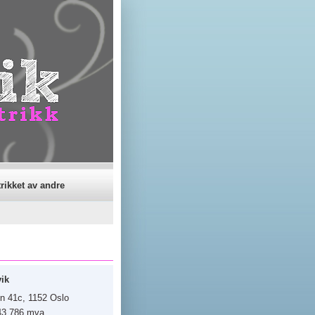
iden:
rikket av andre
vik
n 41c, 1152 Oslo
943 786 mva