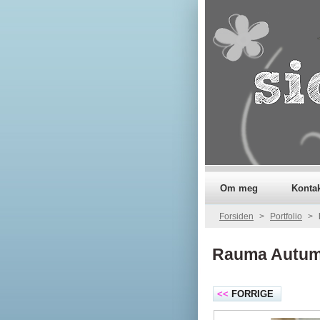
Om meg
Konta
Forsiden
>
Portfolio
>
Rauma Autum
<<
FORRIGE