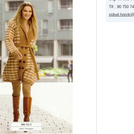
Tlf.: 90 750 7
sidsel.h
oivik