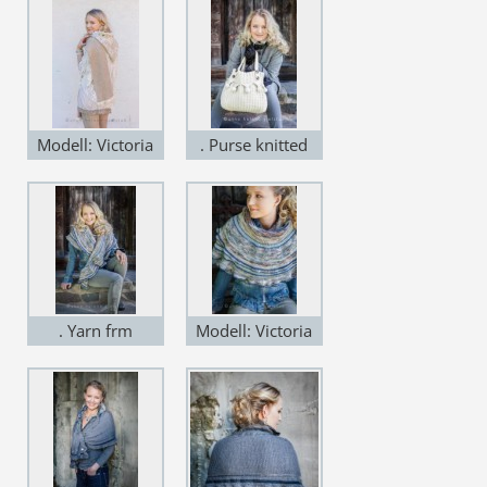
Styling: Karen
Eriksen: Photo:
Anne Helene
Gjelstad. Yarn
from
Modell: Victoria
. Purse knitted
SandnesGarn
Ihle Gjelstad.
with yarn from
Styling: Karen
Viking Garn
Eriksen: Photo:
Anne Helene
Gjelstad. Yarn
from
. Yarn frm
Modell: Victoria
SandnesGarn
Artesano
Ihle Gjelstad.
Styling: Karen
Eriksen: Photo:
Anne Helene
Gjelstad. Yarn