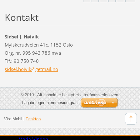
Kontakt
Sidsel J. Høivik
Mylskerudveien 41c, 1152 Oslo
Org. nr. 995 943 786 mva
Tlf.: 90 750 740
sidsel.h
oivik@ge
tmail.no
© 2010 - Alt innhold er beskyttet etter åndsverksloven.
Lag din egen hjemmeside gratis
Vis:
Mobil
|
Desktop
Design:
Maria Vinden
via Webnode