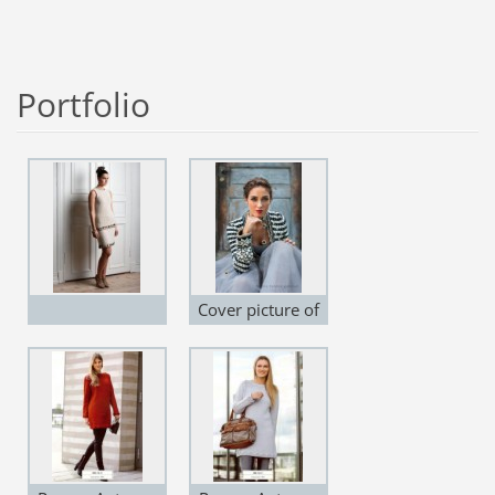
Portfolio
Cover picture of
my new book.
Modell: Thea
Josephine
Charrier Bjerkan.
Photo: Anne
Helene Gjelstad.