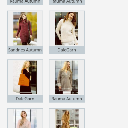
Rauma Autumn
Rauma Autumn
Styling: Anne
2012
2012
Cecilie Olavesen
og Thao Tran
Sandnes Autumn
DaleGarn
2012
Autumn 2012
DaleGarn
Rauma Autumn
Autumn 2012
2012
Purse