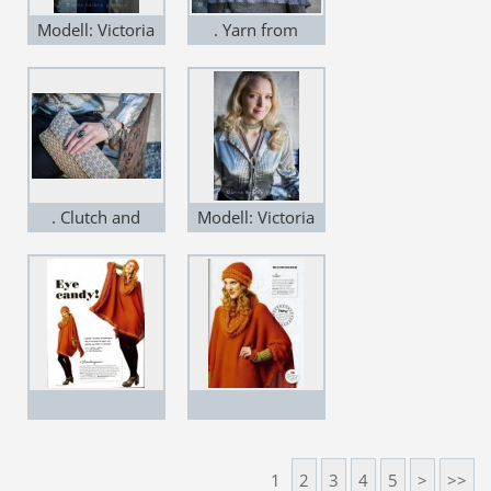
from Artesano
Modell: Victoria
. Yarn from
Ihle Gjelstad.
Artesano
Styling: Karen
Eriksen: Photo:
Anne Helene
Gjelstad. Yarn
from Artyarn
. Clutch and
Modell: Victoria
bracelet
Ihle Gjelstad.
crocheted with
Styling: Karen
yarn from
Eriksen: Photo:
DaleGarn
Anne Helene
Gjelstad. Neclace
crocheted with
yarn from
DaleGarn
1
2
3
4
5
>
>>